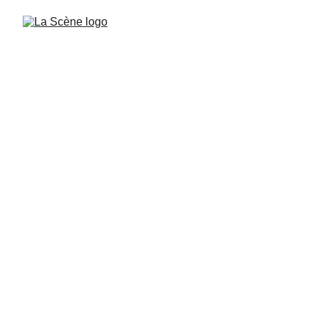
2/4/2025
1 min read
Le contenu de mon article
BRASSERIE LA SCENE